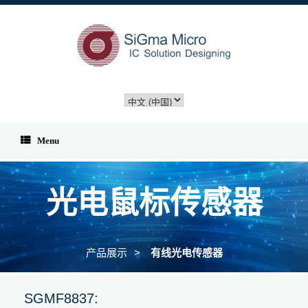
Skip
to
content
选
择
语
言
Menu
光电鼠标传感器
产品展示
有线光电传感器
SGMF8837: