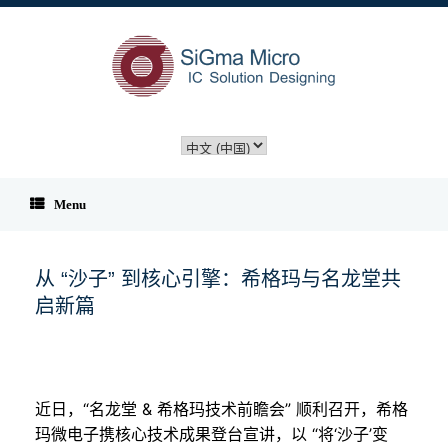
Skip
to
content
选
择
语
言
Menu
从 “沙子” 到核心引擎：希格玛与名龙堂共
启新篇
近日，“名龙堂 & 希格玛技术前瞻会” 顺利召开，希格
玛微电子携核心技术成果登台宣讲，以 “将‘沙子’变