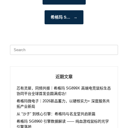
希格玛 S…
→
Search
for:
近期文章
芯有灵犀，同频共振｜希格玛 SG899X 高端电竞鼠标生态
协同平台全球首发会圆满成功！
希格玛微电子｜2026新品蓄力，以硬核实力+ 深度服务共
拓产业新局
从 “沙子” 到核心引擎：希格玛与名龙堂共启新篇
希格玛 SG8960 引擎数据解读 —— 纯血游戏鼠标的光学
引擎落地