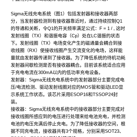
Sigma无线充电系统（图1）包括发射器和接收器两部
分，当发射器检测到有接收器靠近时，通过持续控制Q1
的导通和关断，令Q1的开关频率满足公式：F = 1 /
, 这时
发射线圈（TX）和谐振电容（Cp）处在LC谐振的状态
下。发射线圈（TX）电场变化产生的磁通量会耦合到接
收线圈（RX）使接收线圈产生交流变化的电场，这样能
量就由发射器传递到了接收器。为了降低系统的待机功耗
发射器间歇检测是否有接收器耦合。目前该系统适合应用
于充电电流在300mA以内的低功率充电设备。
发射器：Sigma无线充电系统中的发射器部分主要完成电
压/电流检测、驱动发射线圈对应的MOS管和驱动LED显
示系统工作状态。该芯片采用ESOP16和TSSOP24封
装。
接收器：Sigma无线充电系统中的接收器部分主要完成对
接收线圈所感应到的电压进行处理来给电池充电，并检测
电池的电压充满后停止充电。为了降低接收器的空间，根
据不同充电流，接收器共有3个规格，分别采用SOT23、